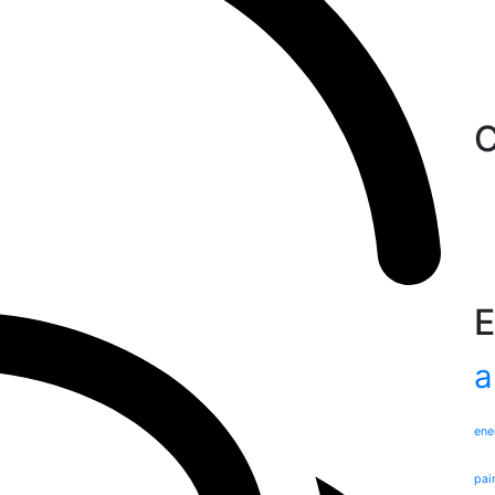
C
E
a
ene
pai