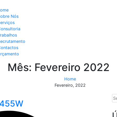
home
obre Nós
erviços
onsultoria
rabalhos
ecrutamento
ontactos
orçamento
Mês:
Fevereiro 2022
Home
Fevereiro, 2022
Se
s 455W
for
Ú