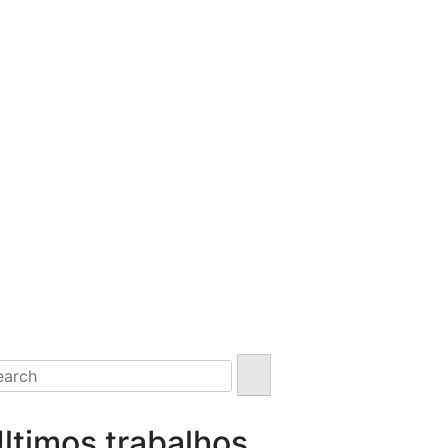
arch
:
ltimos trabalhos