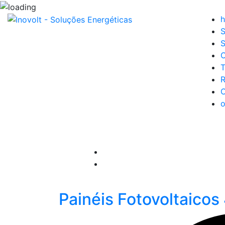
S
S
C
T
R
C
Painéis Fotovoltaico