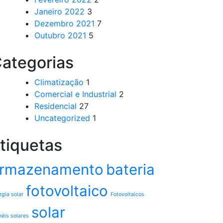
Janeiro 2022
3
Dezembro 2021
7
Outubro 2021
5
ategorias
Climatização
1
Comercial e Industrial
2
Residencial
27
Uncategorized
1
tiquetas
rmazenamento
bateria
fotovoltaico
rgia solar
Fotovoltaicos
solar
néis solares