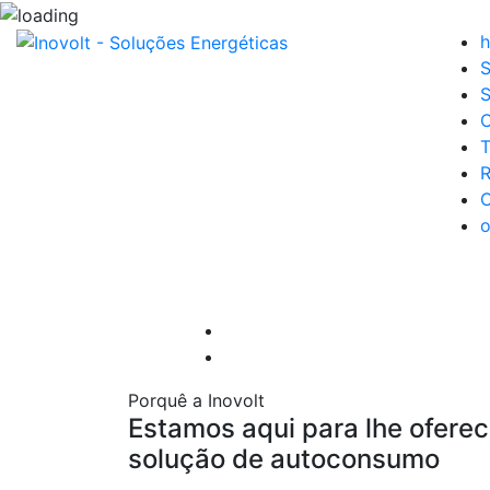
S
S
C
T
R
C
Porquê a Inovolt
Estamos aqui para lhe ofere
solução de autoconsumo